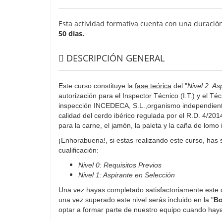
Esta actividad formativa cuenta con una duració
50 días.
DESCRIPCIÓN GENERAL
Este curso constituye la
fase teórica
del "
Nivel 2: A
autorización para el Inspector Técnico (I.T.) y el Té
inspección INCEDECA, S.L.,organismo independiente
calidad del cerdo ibérico regulada por el R.D. 4/20
para la carne, el jamón, la paleta y la caña de lomo 
¡Enhorabuena!, si estas realizando este curso, has 
cualificación:
Nivel 0: Requisitos Previos
Nivel 1: Aspirante en Selección
Una vez hayas completado satisfactoriamente este c
una vez superado este nivel serás incluido en la "
Bo
optar a formar parte de nuestro equipo cuando hay