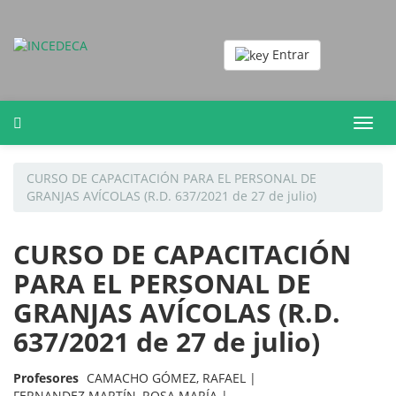
Entrar
Toggl
navig
CURSO DE CAPACITACIÓN PARA EL PERSONAL DE
GRANJAS AVÍCOLAS (R.D. 637/2021 de 27 de julio)
CURSO DE CAPACITACIÓN
PARA EL PERSONAL DE
GRANJAS AVÍCOLAS (R.D.
637/2021 de 27 de julio)
Profesores
CAMACHO GÓMEZ, RAFAEL |
FERNANDEZ MARTÍN, ROSA MARÍA |